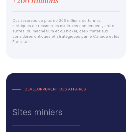
+266 millions
Ces réserves de plus de 266 millions de tonnes
métriques de ressources minérales contiennent, entre
autres, du magnésium et du nickel, deux matériaux
considérés critiques et stratégiques par le Canada et les
États-Unis.
DÉVELOPPEMENT DES AFFAIRES
Sites miniers