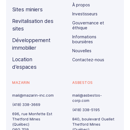
À propos
Sites miniers
Investisseurs
Revitalisation des
Gouvernance et
éthique
sites
Informations
Développement
boursières
immobilier
Nouvelles
Location
Contactez-nous
d’espaces
MAZARIN
ASBESTOS
mail@mazarin-inc.com
mail@asbestos-
corp.com
(418) 338-3669
(418) 338-5195
696, rue Monfette Est
Thetford Mines
840, boulevard Ouellet
(Québec)
Thetford Mines
G6G 7G9
(Québec)